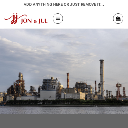
Bỏ
ADD ANYTHING HERE OR JUST REMOVE IT...
qua
nội
dung