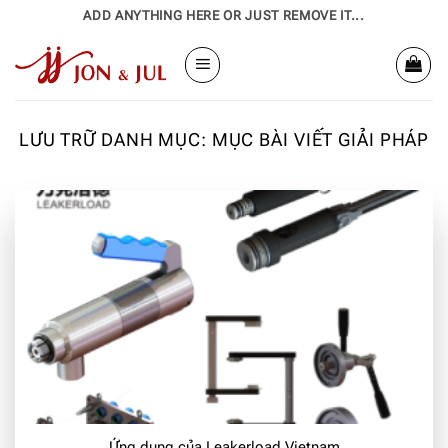
Bỏ
ADD ANYTHING HERE OR JUST REMOVE IT...
qua
nội
dung
LƯU TRỮ DANH MỤC:
MỤC BÀI VIẾT GIẢI PHÁP
Ứng dụng của Leakerload Vietnam