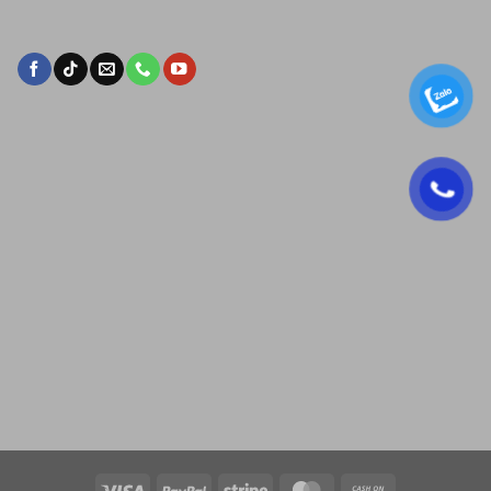
Visa
PayPal
Stripe
MasterCard
Cash