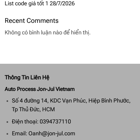
List code giá tốt 1 28/7/2026
Recent Comments
Không có bình luận nào để hiển thị.
Thông Tin Liên Hệ
Auto Process Jon-Jul Vietnam
Số 4 đường 14, KDC Vạn Phúc, Hiệp Bình Phước,
Tp Thủ Đức, HCM
Điện thoại: 0394737110
Email: Oanh@jon-jul.com