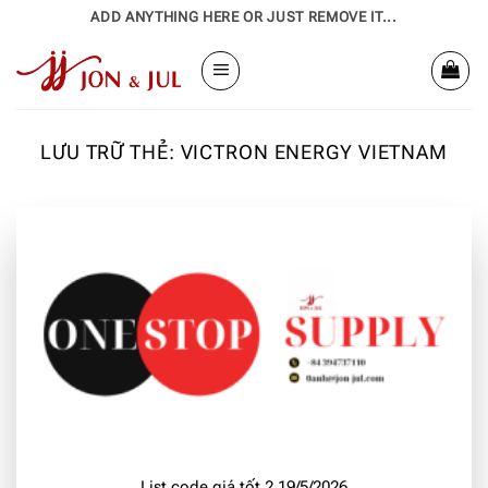
Bỏ
ADD ANYTHING HERE OR JUST REMOVE IT...
qua
nội
dung
LƯU TRỮ THẺ:
VICTRON ENERGY VIETNAM
List code giá tốt 2 19/5/2026