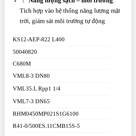
Năng lượng sạch – môi trường
:
Tích hợp vào hệ thống năng lượng mặt
trời, giám sát môi trường tự động
KS12-AEP-822 L400
50040820
C680M
VML8-3 DN80
VML35.L Rpp1 1/4
VML7-3 DN65
RHM0450MP021S1G6100
R41-0/500ES.11CMB15S-5