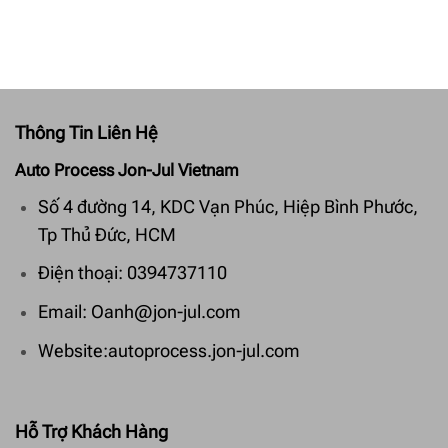
Thông Tin Liên Hệ
Auto Process Jon-Jul Vietnam
Số 4 đường 14, KDC Vạn Phúc, Hiệp Bình Phước,
Tp Thủ Đức, HCM
Điện thoại: 0394737110
Email: Oanh@jon-jul.com
Website:autoprocess.jon-jul.com
Hỗ Trợ Khách Hàng