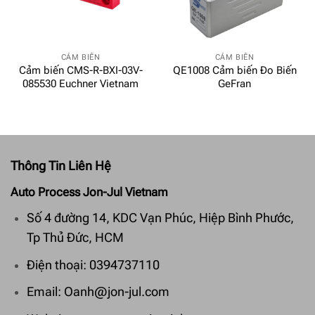
CẢM BIẾN
CẢM BIẾN
Cảm biến CMS-R-BXI-03V-
QE1008 Cảm biến Đo Biến
085530 Euchner Vietnam
GeFran
Thông Tin Liên Hệ
Auto Process Jon-Jul Vietnam
Số 4 đường 14, KDC Vạn Phúc, Hiệp Bình Phước,
Tp Thủ Đức, HCM
Điện thoại: 0394737110
Email: Oanh@jon-jul.com