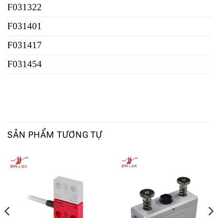
F031322
F031401
F031417
F031454
SẢN PHẨM TƯƠNG TỰ