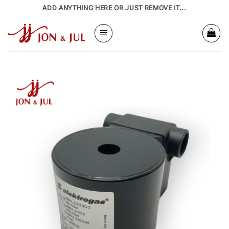
Bỏ
ADD ANYTHING HERE OR JUST REMOVE IT...
qua
nội
dung