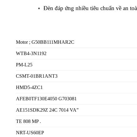
Đèn đáp ứng nhiều tiêu chuẩn về an t
Motor ; G50BB111MHAR2C
WTB4-3N1192
PM-L25
CSMT-01BR1ANT3
HMD5-4ZC1
AFEB0TF130E4050 G703081
AE151SDK29Z 24C 7014 VA”
TE 808 MP .
NRT-US60EP