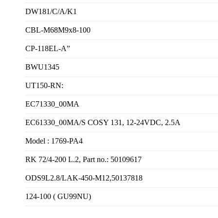
DW181/C/A/K1
CBL-M68M9x8-100
CP-118EL-A”
BWU1345
UT150-RN:
EC71330_00MA
EC61330_00MA/S COSY 131, 12-24VDC, 2.5A
Model : 1769-PA4
RK 72/4-200 L.2, Part no.: 50109617
ODS9L2.8/LAK-450-M12,50137818
124-100 ( GU99NU)