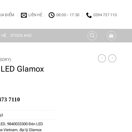
ỊA ĐIỂM
LIÊN HỆ
08:00 - 17:30
0394 737 110
N HỆ
STOCK KHO
SSORY)
 LED Glamox
473 7110
y)
LED
,
9840033300 Đèn LED
x Vietnam
,
đại lý Glamox