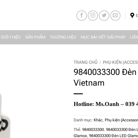
Đ
 GIỚI THIỆU
SẢN PHẨM
THƯƠNG HIỆU
MỤC BÀI VIẾT GIẢI PHÁP
LIÊ
TRANG CHỦ
/
PHỤ KIỆN (ACCE
9840033300 Đèn
Vietnam
Hotline: Ms.Oanh – 039 
Danh mục:
Khác
,
Phụ kiện (Accessor
Thẻ:
9840033300
,
9840033300 Đèn 
Glamox
,
9840033300 Đèn LED Glamo