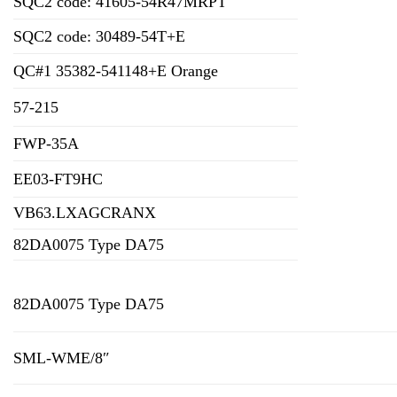
SQC2 code: 41605-54R47MRPT
SQC2 code: 30489-54T+E
QC#1 35382-541148+E Orange
57-215
FWP-35A
EE03-FT9HC
VB63.LXAGCRANX
82DA0075 Type DA75
82DA0075 Type DA75
SML-WME/8″