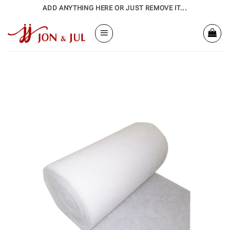
Bỏ
ADD ANYTHING HERE OR JUST REMOVE IT...
qua
nội
dung