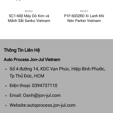
KHÁC
KHÁC
SC1-600 Máy Dò Kim và
P1F-6032RD Xi Lanh Khí
Mảnh Sắt Sanko Vietnam
Nén Parker Vietnam
Thông Tin Liên Hệ
Auto Process Jon-Jul Vietnam
Số 4 đường 14, KDC Vạn Phúc, Hiệp Bình Phước,
Tp Thủ Đức, HCM
Điện thoại: 0394737110
Email: Oanh@jon-jul.com
Website:autoprocess.jon-jul.com