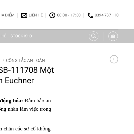
ỊA ĐIỂM
LIÊN HỆ
08:00 - 17:30
0394 737 110
N HỆ
STOCK KHO
N
/
CÔNG TẮC AN TOÀN
SB-111708 Một
n Euchner
 động hóa:
Đảm bảo an
công nhân làm việc trong
 chặn các sự cố không