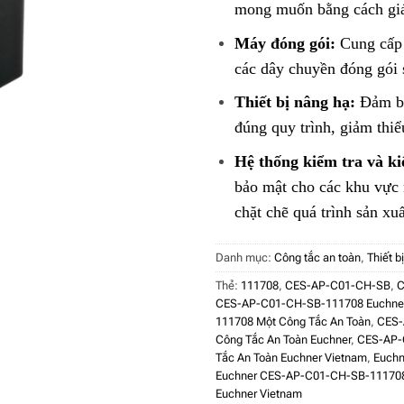
mong muốn bằng cách giám
Máy đóng gói:
Cung cấp 
các dây chuyền đóng gói
Thiết bị nâng hạ:
Đảm bả
đúng quy trình, giảm thiểu
Hệ thống kiểm tra và ki
bảo mật cho các khu vực 
chặt chẽ quá trình sản xuấ
Danh mục:
Công tắc an toàn
,
Thiết b
Thẻ:
111708
,
CES-AP-C01-CH-SB
,
C
CES-AP-C01-CH-SB-111708 Euchne
111708 Một Công Tắc An Toàn
,
CES-
Công Tắc An Toàn Euchner
,
CES-AP-
Tắc An Toàn Euchner Vietnam
,
Euch
Euchner CES-AP-C01-CH-SB-111708
Euchner Vietnam