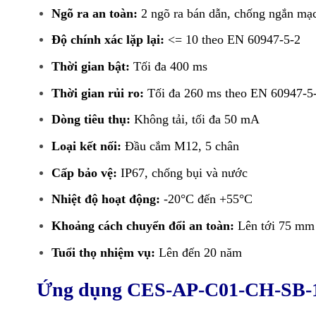
Ngõ ra an toàn:
2 ngõ ra bán dẫn, chống ngắn mạ
Độ chính xác lặp lại:
<= 10 theo EN 60947-5-2
Thời gian bật:
Tối đa 400 ms
Thời gian rủi ro:
Tối đa 260 ms theo EN 60947-5
Dòng tiêu thụ:
Không tải, tối đa 50 mA
Loại kết nối:
Đầu cắm M12, 5 chân
Cấp bảo vệ:
IP67, chống bụi và nước
Nhiệt độ hoạt động:
-20°C đến +55°C
Khoảng cách chuyển đổi an toàn:
Lên tới 75 mm 
Tuổi thọ nhiệm vụ:
Lên đến 20 năm
Ứng dụng CES-AP-C01-CH-SB-