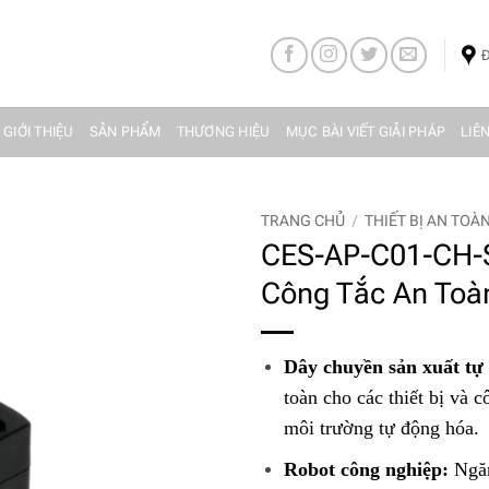
Đ
 GIỚI THIỆU
SẢN PHẨM
THƯƠNG HIỆU
MỤC BÀI VIẾT GIẢI PHÁP
LIÊ
TRANG CHỦ
/
THIẾT BỊ AN TOÀ
CES-AP-C01-CH-
Công Tắc An Toà
Dây chuyền sản xuất tự
toàn cho các thiết bị và 
môi trường tự động hóa.
Robot công nghiệp:
Ngăn