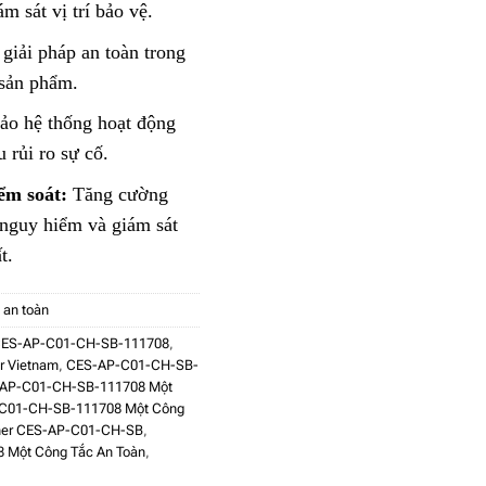
 sát vị trí bảo vệ.
giải pháp an toàn trong
 sản phẩm.
o hệ thống hoạt động
 rủi ro sự cố.
ểm soát:
Tăng cường
nguy hiểm và giám sát
t.
ị an toàn
ES-AP-C01-CH-SB-111708
,
r Vietnam
,
CES-AP-C01-CH-SB-
AP-C01-CH-SB-111708 Một
C01-CH-SB-111708 Một Công
ner CES-AP-C01-CH-SB
,
 Một Công Tắc An Toàn
,