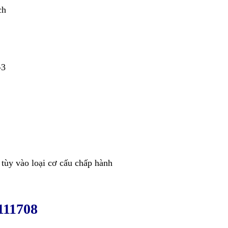
ch
-3
tùy vào loại cơ cấu chấp hành
111708