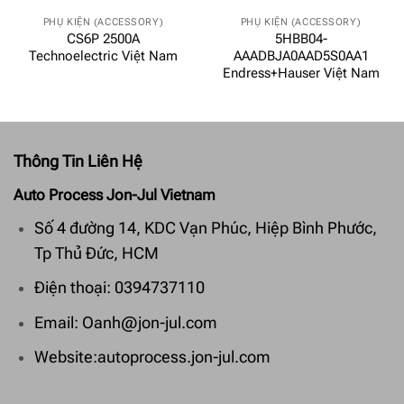
PHỤ KIỆN (ACCESSORY)
PHỤ KIỆN (ACCESSORY)
CS6P 2500A
5HBB04-
Technoelectric Việt Nam
AAADBJA0AAD5S0AA1
Endress+Hauser Việt Nam
Thông Tin Liên Hệ
Auto Process Jon-Jul Vietnam
Số 4 đường 14, KDC Vạn Phúc, Hiệp Bình Phước,
Tp Thủ Đức, HCM
Điện thoại: 0394737110
Email: Oanh@jon-jul.com
Website:autoprocess.jon-jul.com