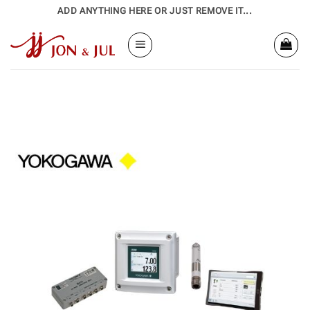
Bỏ
ADD ANYTHING HERE OR JUST REMOVE IT...
qua
nội
dung