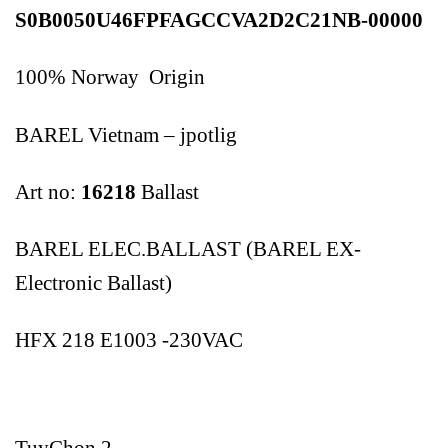
S0B0050U46FPFAGCCVA2D2C21NB-00000
100% Norway Origin
BAREL Vietnam – jpotlig
Art no:
16218
Ballast
BAREL ELEC.BALLAST (BAREL EX-
Electronic Ballast)
HFX 218 E1003 -230VAC
TuyChon 2