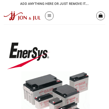
Bỏ
ADD ANYTHING HERE OR JUST REMOVE IT...
qua
nội
dung