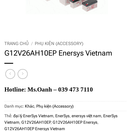
TRANG CHỦ
/
PHỤ KIỆN (ACCESSORY)
G12V26AH10EP Enersys Vietnam
Hotline: Ms.Oanh – 039 473 7110
Danh mục:
Khác
,
Phụ kiện (Accessory)
Thẻ:
đại lý EnerSys Vietnam
,
EnerSys
,
enersys việt nam
,
EnerSys
Vietnam
,
G12V26AH10EP
,
G12V26AH10EP Enersys
,
G12V26AH10EP Enersys Vietnam