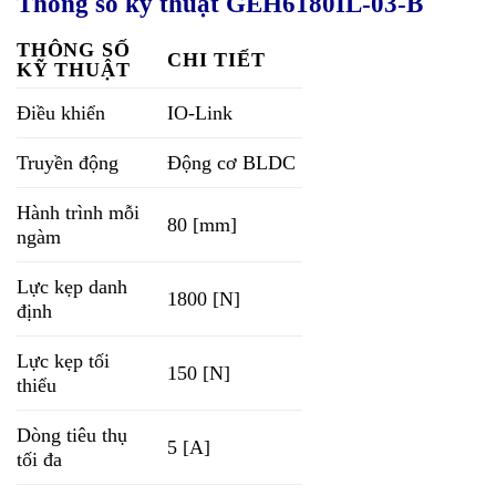
Thông số kỹ thuật GEH6180IL-03-B
THÔNG SỐ
CHI TIẾT
KỸ THUẬT
Điều khiển
IO-Link
Truyền động
Động cơ BLDC
Hành trình mỗi
80 [mm]
ngàm
Lực kẹp danh
1800 [N]
định
Lực kẹp tối
150 [N]
thiểu
Dòng tiêu thụ
5 [A]
tối đa