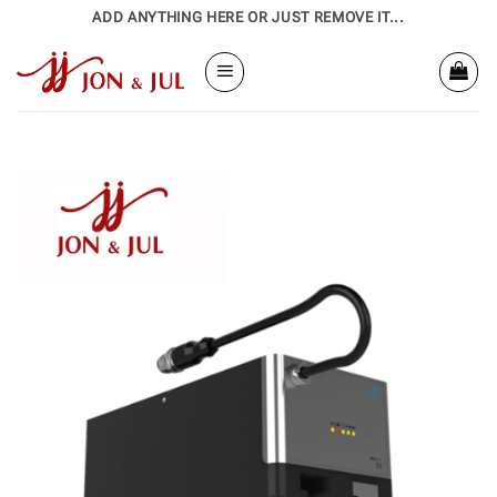
Bỏ
ADD ANYTHING HERE OR JUST REMOVE IT...
qua
nội
dung