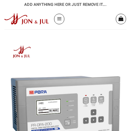
Bỏ
ADD ANYTHING HERE OR JUST REMOVE IT...
qua
nội
dung