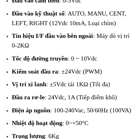
Đầu vào cảm biến
: 0-5Vdc
Đầu vào kỹ thuật số
: AUTO, MANU, CENT,
LEFT, RIGHT (12Vdc 10mA, Loại chìm)
Tín hiệu I/F đầu vào bên ngoài
: Máy dò vị trí
0-2KΩ
Tốc độ đường truyền
: 0 ~ 10Vdc
Kiểm soát đầu ra
: ±24Vdc (PWM)
Vị trí xi lanh
: ±5Vdc tải 1KΩ (Tối đa)
Đầu ra rơ-le
: 24Vdc, 1A (Tiếp điểm khô)
Điện áp nguồn
: 100-240Vac, 50/60Hz (100VA)
Nhiệt độ hoạt động
: 0~+50°C
Trọng lượng
: 6Kg