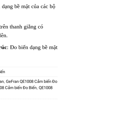
n dạng bề mặt của các bộ
trên thanh giằng có
lên.
rúc
: Đo biến dạng bề mặt
iến
an
,
GeFran QE1008 Cảm biến Đo
08 Cảm biến Đo Biến
,
QE1008