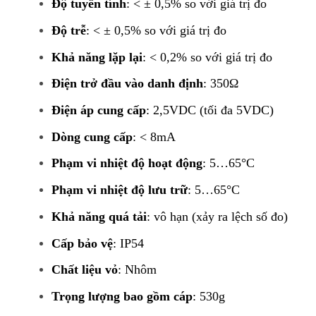
Độ tuyến tính
: < ± 0,5% so với giá trị đo
Độ trễ
: < ± 0,5% so với giá trị đo
Khả năng lặp lại
: < 0,2% so với giá trị đo
Điện trở đầu vào danh định
: 350Ω
Điện áp cung cấp
: 2,5VDC (tối đa 5VDC)
Dòng cung cấp
: < 8mA
Phạm vi nhiệt độ hoạt động
: 5…65°C
Phạm vi nhiệt độ lưu trữ
: 5…65°C
Khả năng quá tải
: vô hạn (xảy ra lệch số đo)
Cấp bảo vệ
: IP54
Chất liệu vỏ
: Nhôm
Trọng lượng bao gồm cáp
: 530g