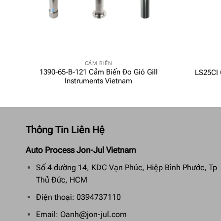
CẢM BIẾN
HNE
1390-65-B-121 Cảm Biến Đo Gió Gill
LS25CI 
Instruments Vietnam
Thông Tin Liên Hệ
Auto Process Jon-Jul Vietnam
Số 4 đường 14, KDC Vạn Phúc, Hiệp Bình Phước, Tp
Thủ Đức, HCM
Điện thoại: 0394737110
Email: Oanh@jon-jul.com