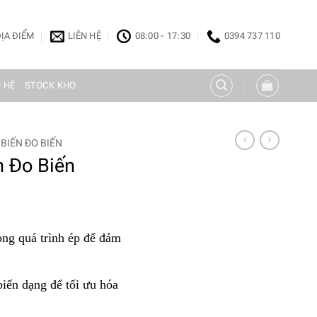
ỊA ĐIỂM
LIÊN HỆ
08:00 - 17:30
0394 737 110
N HỆ
STOCK KHO
BIẾN ĐO BIẾN
 Đo Biến
ong quá trình ép để đảm
biến dạng để tối ưu hóa