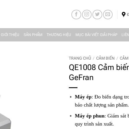
Đ
 GIỚI THIỆU
SẢN PHẨM
THƯƠNG HIỆU
MỤC BÀI VIẾT GIẢI PHÁP
LIÊ
TRANG CHỦ
/
CẢM BIẾN
/
CẢM 
QE1008 Cảm biến
GeFran
Máy ép
: Đo biến dạng tr
bảo chất lượng sản phẩm.
Máy ép phun
: Giám sát 
quy trình sản xuất.