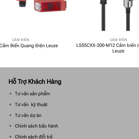
CẢM BIẾN
CẢM BIẾN
LS55CXX-200-M12 Cảm biến q
Cảm Biến Quang Điện Leuze
Leuze
Hỗ Trợ Khách Hàng
Tư vấn sản phẩm
Tư vấn kỹ thuật
Tư vấn dự án
Chính sách bảo hành
Chính sách đổi trả