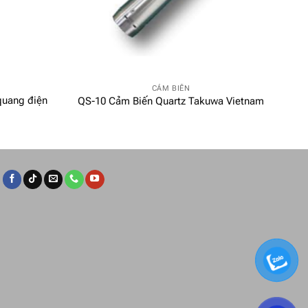
CẢM BIẾN
uang điện
QS-10 Cảm Biến Quartz Takuwa Vietnam