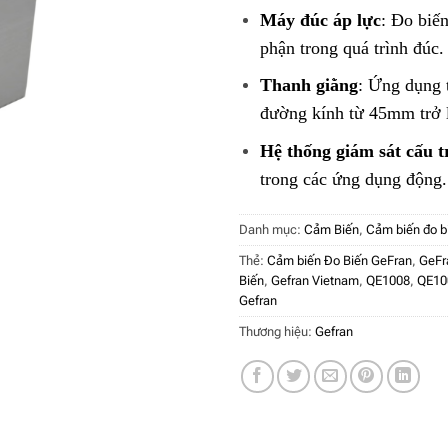
Máy đúc áp lực
: Đo biế
phận trong quá trình đúc.
Thanh giằng
: Ứng dụng 
đường kính từ 45mm trở 
Hệ thống giám sát cấu t
trong các ứng dụng động.
Danh mục:
Cảm Biến
,
Cảm biến đo b
Thẻ:
Cảm biến Đo Biến GeFran
,
GeFr
Biến
,
Gefran Vietnam
,
QE1008
,
QE10
Gefran
Thương hiệu:
Gefran