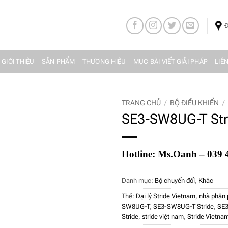
Đ
 GIỚI THIỆU
SẢN PHẨM
THƯƠNG HIỆU
MỤC BÀI VIẾT GIẢI PHÁP
LIÊ
TRANG CHỦ
/
BỘ ĐIỀU KHIỂN
/
SE3-SW8UG-T Str
Hotline: Ms.Oanh – 039 
Danh mục:
Bộ chuyển đổi
,
Khác
Thẻ:
Đại lý Stride Vietnam
,
nhà phân 
SW8UG-T
,
SE3-SW8UG-T Stride
,
SE3
Stride
,
stride việt nam
,
Stride Vietna