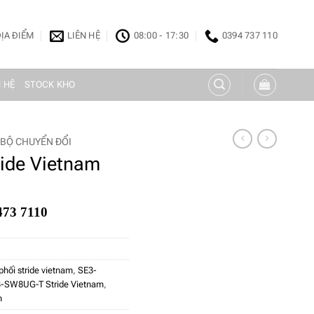
ỊA ĐIỂM
LIÊN HỆ
08:00 - 17:30
0394 737 110
N HỆ
STOCK KHO
BỘ CHUYỂN ĐỔI
ide Vietnam
473 7110
phối stride vietnam
,
SE3-
-SW8UG-T Stride Vietnam
,
m