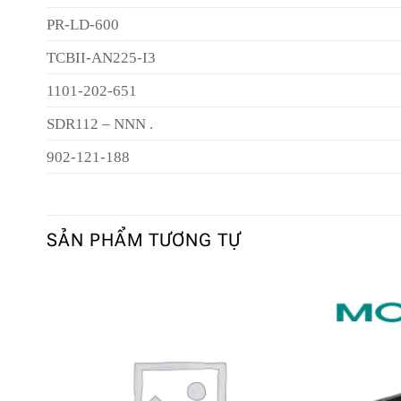
PR-LD-600
TCBII-AN225-I3
1101-202-651
SDR112 – NNN .
902-121-188
SẢN PHẨM TƯƠNG TỰ