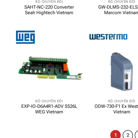
BỘ CHUYỂN ĐỔI
BỘ CHUYỂN ĐỔI
SAHT-NC-220 Converter
GW-DLMS-232-ELS
Seah Hightech Vietnam
Marcom Vietna
BỘ CHUYỂN ĐỔI
BỘ CHUYỂN ĐỔI
EXP-IO-D6A4R1-ADV S526L
ODW-730-F1 Ex Wes
WEG Vietnam
Vietnam
1
2