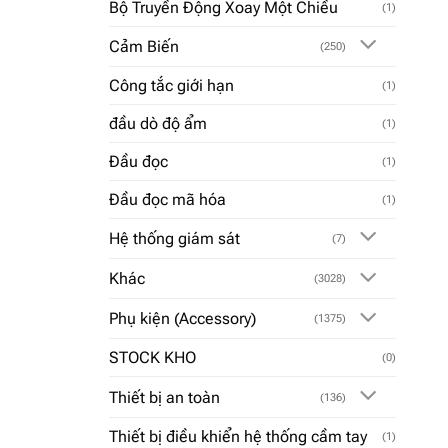
Bộ Truyền Động Xoay Một Chiều
(1)
Cảm Biến
(250)
Công tắc giới hạn
(1)
đầu dò độ ẩm
(1)
Đầu đọc
(1)
Đầu đọc mã hóa
(1)
Hệ thống giám sát
(7)
Khác
(3028)
Phụ kiện (Accessory)
(1375)
STOCK KHO
(0)
Thiết bị an toàn
(136)
Thiết bị điều khiển hệ thống cầm tay
(1)