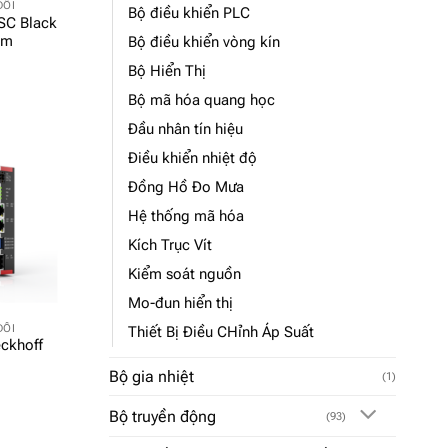
ĐỔI
Bộ điều khiển PLC
SC Black
am
Bộ điều khiển vòng kín
Bộ Hiển Thị
Bộ mã hóa quang học
Đầu nhân tín hiệu
Điều khiển nhiệt độ
Đồng Hồ Đo Mưa
Hệ thống mã hóa
Kích Trục Vít
Kiểm soát nguồn
Mo-đun hiển thị
ĐỔI
Thiết Bị Điều CHỉnh Áp Suất
ckhoff
m
Bộ gia nhiệt
(1)
Bộ truyền động
(93)