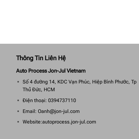
Thông Tin Liên Hệ
Auto Process Jon-Jul Vietnam
Số 4 đường 14, KDC Vạn Phúc, Hiệp Bình Phước, Tp
Thủ Đức, HCM
Điện thoại: 0394737110
Email: Oanh@jon-jul.com
Website:autoprocess.jon-jul.com