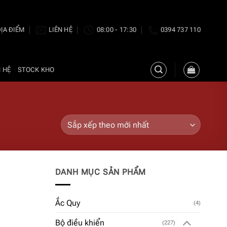
ỊA ĐIỂM
LIÊN HỆ
08:00 - 17:30
0394 737 110
N HỆ
STOCK KHO
DANH MỤC SẢN PHẨM
Ắc Quy
(4)
Bộ điều khiển
(227)