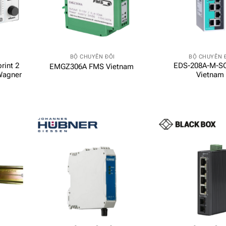
BỘ CHUYỂN ĐỔI
BỘ CHUYỂN 
rint 2
EDS-208A-M-S
EMGZ306A FMS Vietnam
Wagner
Vietna