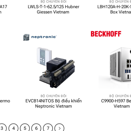
BỘ CHUYỂN ĐỔI
BỘ CHUYỂN 
A17
LWLS-T-1-62.5/125 Hubner
LBH120A-H-20K-
m
Giessen Vietnam
Box Vietn
BỘ CHUYỂN ĐỔI
BỘ CHUYỂN 
termo
EVCB14NITOS Bộ điều khiển
C9900-H597 Be
Neptronic Vietnam
Vietna
3
4
5
6
7