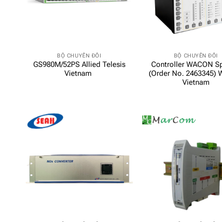
BỘ CHUYỂN ĐỔI
BỘ CHUYỂN ĐỔI
GS980M/52PS Allied Telesis
Controller WACON Sp
Vietnam
(Order No. 2463345) 
Vietnam