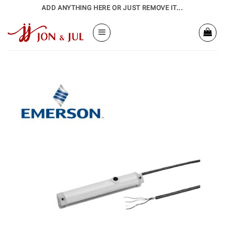
Bỏ
ADD ANYTHING HERE OR JUST REMOVE IT...
qua
nội
dung