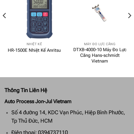
NHIỆT KẾ
MÁY ĐO LỰC CĂNG
DTXB-4000-10 Máy Đo Lực
HR-1500E Nhiệt Kế Anritsu
Căng Hans-schmidt
Vietnam
Thông Tin Liên Hệ
Auto Process Jon-Jul Vietnam
Số 4 đường 14, KDC Vạn Phúc, Hiệp Bình Phước,
Tp Thủ Đức, HCM
Điện thoại: 0394737110