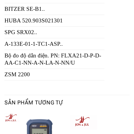
BITZER SE-B1..
HUBA 520.903S021301
SPG SRX02..
A-133E-01-1-TC1-ASP..
Bộ đo độ dẫn điện. PN: FLXA21-D-P-D-
AA-C1-NN-A-N-LA-N-NN/U
ZSM 2200
SẢN PHẨM TƯƠNG TỰ