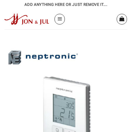
Bỏ
ADD ANYTHING HERE OR JUST REMOVE IT...
qua
nội
dung