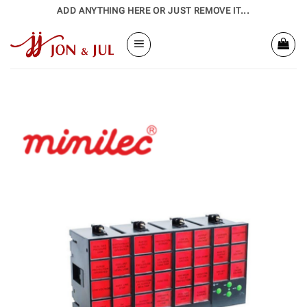
Bỏ
ADD ANYTHING HERE OR JUST REMOVE IT...
qua
nội
dung