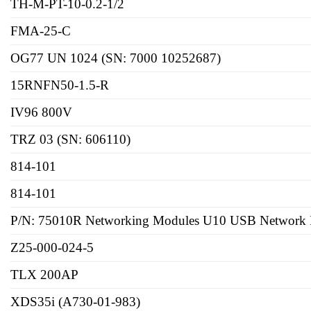
TH-M-PT-10-0.2-1/2
FMA-25-C
OG77 UN 1024 (SN: 7000 10252687)
15RNFN50-1.5-R
IV96 800V
TRZ 03 (SN: 606110)
814-101
814-101
P/N: 75010R Networking Modules U10 USB Network In
Z25-000-024-5
TLX 200AP
XDS35i (A730-01-983)