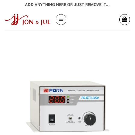
Bỏ
ADD ANYTHING HERE OR JUST REMOVE IT...
qua
nội
dung