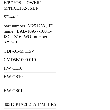
E/P “POSI-POWER”
M/N:XE152-SS1/F
SE-44″”
part number: M251253 , ID
name : LAB-10A-7-100.1-
ISCT-Z16, WO- number:
329370
CDP-01-M 115V
CMD5B1000-010 . .
HW-CL10
HW-CB10
HW-CB01
3051GP1A2B21AB4M5HR5