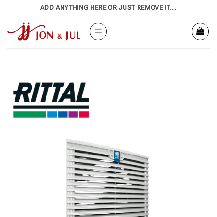
Bỏ
ADD ANYTHING HERE OR JUST REMOVE IT...
qua
nội
dung