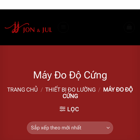
Bỏ
ADD ANYTHING HERE OR JUST REMOVE IT...
qua
nội
dung
Máy Đo Độ Cứng
TRANG CHỦ
/
THIẾT BỊ ĐO LƯỜNG
/
MÁY ĐO ĐỘ
CỨNG
LỌC