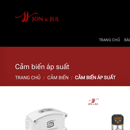
Bỏ
qua
nội
dung
TRANG CHỦ
BÀI
Cảm biến áp suất
TRANG CHỦ
/
CẢM BIẾN
/
CẢM BIẾN ÁP SUẤT