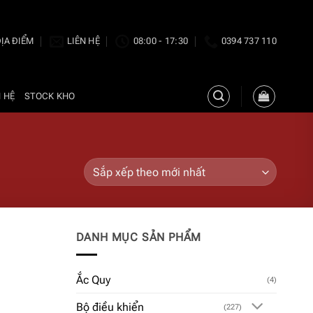
ỊA ĐIỂM
LIÊN HỆ
08:00 - 17:30
0394 737 110
N HỆ
STOCK KHO
DANH MỤC SẢN PHẨM
Ắc Quy
(4)
Bộ điều khiển
(227)