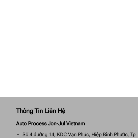
Thông Tin Liên Hệ
Auto Process Jon-Jul Vietnam
Số 4 đường 14, KDC Vạn Phúc, Hiệp Bình Phước, Tp