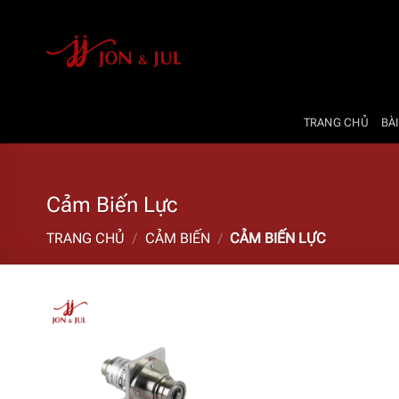
Bỏ
qua
nội
dung
TRANG CHỦ
BÀI
Cảm Biến Lực
TRANG CHỦ
/
CẢM BIẾN
/
CẢM BIẾN LỰC