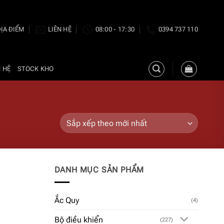
ỊA ĐIỂM
LIÊN HỆ
08:00 - 17:30
0394 737 110
N HỆ
STOCK KHO
DANH MỤC SẢN PHẨM
Ắc Quy
(4)
Bộ điều khiển
(227)