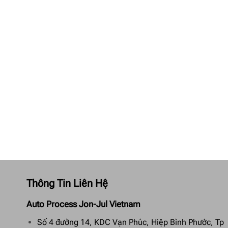
Thông Tin Liên Hệ
Auto Process Jon-Jul Vietnam
Số 4 đường 14, KDC Vạn Phúc, Hiệp Bình Phước, Tp