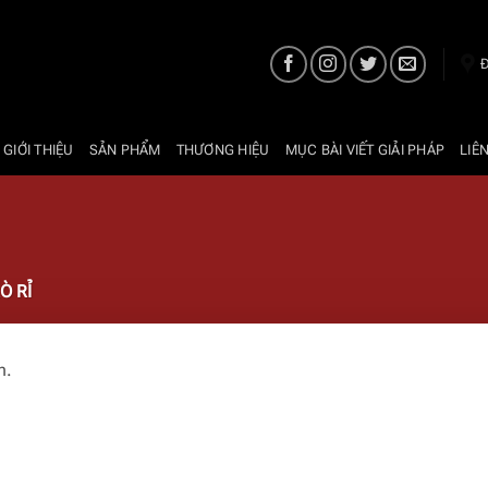
Đ
 GIỚI THIỆU
SẢN PHẨM
THƯƠNG HIỆU
MỤC BÀI VIẾT GIẢI PHÁP
LIÊ
Ò RỈ
n.