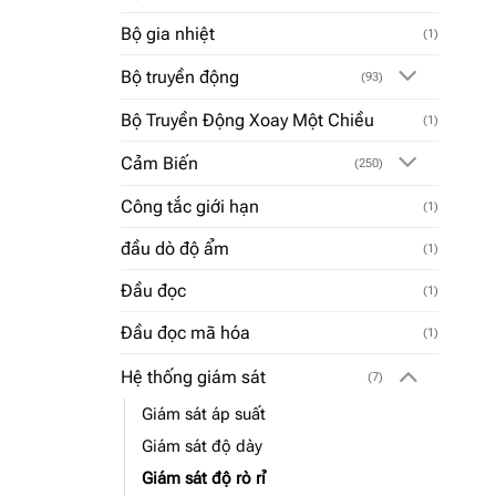
Bộ gia nhiệt
(1)
Bộ truyền động
(93)
Bộ Truyền Động Xoay Một Chiều
(1)
Cảm Biến
(250)
Công tắc giới hạn
(1)
đầu dò độ ẩm
(1)
Đầu đọc
(1)
Đầu đọc mã hóa
(1)
Hệ thống giám sát
(7)
Giám sát áp suất
Giám sát độ dày
Giám sát độ rò rỉ