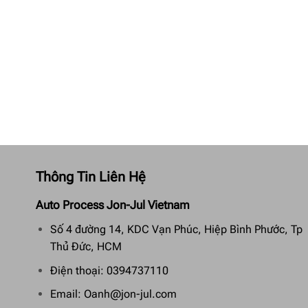
Thông Tin Liên Hệ
Auto Process Jon-Jul Vietnam
Số 4 đường 14, KDC Vạn Phúc, Hiệp Bình Phước, Tp
Thủ Đức, HCM
Điện thoại: 0394737110
Email: Oanh@jon-jul.com