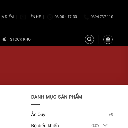
ỊA ĐIỂM
LIÊN HỆ
08:00 - 17:30
0394 737 110
N HỆ
STOCK KHO
DANH MỤC SẢN PHẨM
Ắc Quy
(4)
Bộ điều khiển
(227)