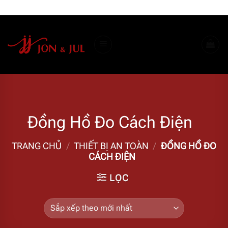
Bỏ
ADD ANYTHING HERE OR JUST REMOVE IT...
qua
nội
dung
Đồng Hồ Đo Cách Điện
TRANG CHỦ
/
THIẾT BỊ AN TOÀN
/
ĐỒNG HỒ ĐO
CÁCH ĐIỆN
LỌC