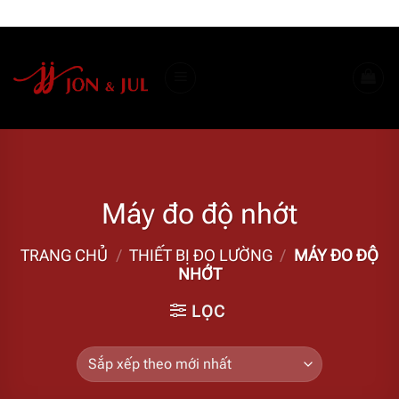
Bỏ
ADD ANYTHING HERE OR JUST REMOVE IT...
qua
nội
dung
Máy đo độ nhớt
TRANG CHỦ
/
THIẾT BỊ ĐO LƯỜNG
/
MÁY ĐO ĐỘ
NHỚT
LỌC