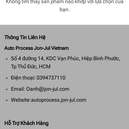
Không tìm thấy sản phẩm nào khớp với lựa chọn của
bạn.
Thông Tin Liên Hệ
Auto Process Jon-Jul Vietnam
Số 4 đường 14, KDC Vạn Phúc, Hiệp Bình Phước,
Tp Thủ Đức, HCM
Điện thoại: 0394737110
Email: Oanh@jon-jul.com
Website:autoprocess.jon-jul.com
Hỗ Trợ Khách Hàng