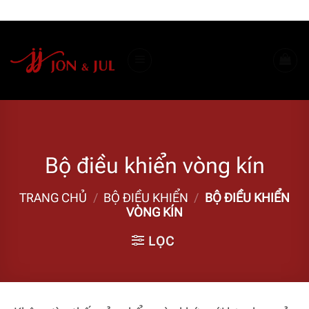
Bỏ
ADD ANYTHING HERE OR JUST REMOVE IT...
qua
nội
dung
Bộ điều khiển vòng kín
TRANG CHỦ
/
BỘ ĐIỀU KHIỂN
/
BỘ ĐIỀU KHIỂN
VÒNG KÍN
LỌC