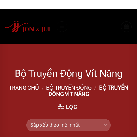
Bỏ
ADD ANYTHING HERE OR JUST REMOVE IT...
qua
nội
dung
Bộ Truyền Động Vít Nâng
TRANG CHỦ
/
BỘ TRUYỀN ĐỘNG
/
BỘ TRUYỀN
ĐỘNG VÍT NÂNG
LỌC