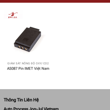
GIÁM SÁT NỒNG ĐỘ OXY/ CO2
AS087 Pin IMET Việt Nam
Thông Tin Liên Hệ
Auto Process Jon-Jul Vietnam