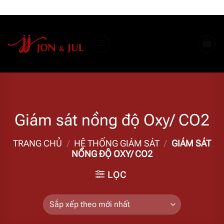
Bỏ
ADD ANYTHING HERE OR JUST REMOVE IT...
qua
nội
dung
Giám sát nồng độ Oxy/ CO2
TRANG CHỦ
/
HỆ THỐNG GIÁM SÁT
/
GIÁM SÁT
NỒNG ĐỘ OXY/ CO2
LỌC