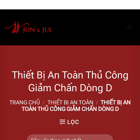
Bỏ
ADD ANYTHING HERE OR JUST REMOVE IT...
qua
nội
dung
Thiết Bị An Toàn Thủ Công
Giảm Chấn Dòng D
TRANG CHỦ
/
THIẾT BỊ AN TOÀN
/
THIẾT BỊ AN
TOÀN THỦ CÔNG GIẢM CHẤN DÒNG D
LỌC