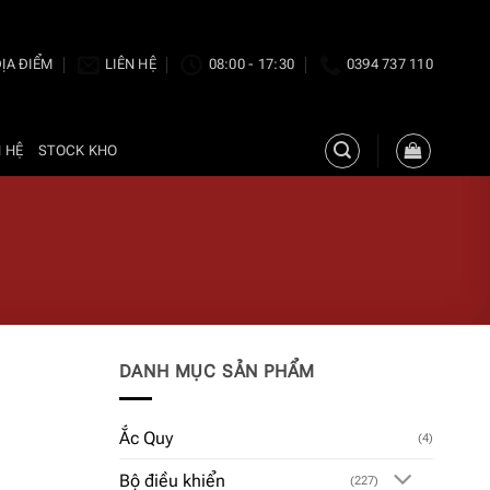
ỊA ĐIỂM
LIÊN HỆ
08:00 - 17:30
0394 737 110
N HỆ
STOCK KHO
DANH MỤC SẢN PHẨM
Ắc Quy
(4)
Bộ điều khiển
(227)