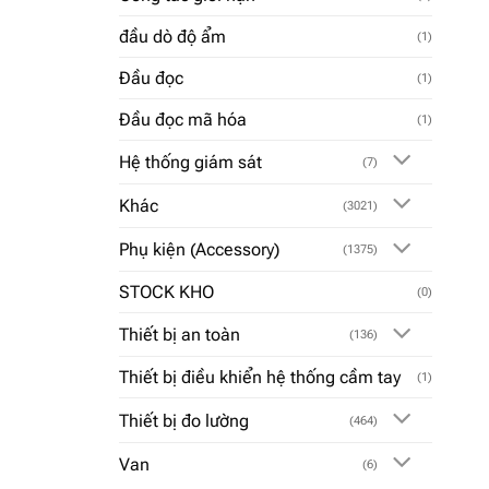
đầu dò độ ẩm
(1)
Đầu đọc
(1)
Đầu đọc mã hóa
(1)
Hệ thống giám sát
(7)
Khác
(3021)
Phụ kiện (Accessory)
(1375)
STOCK KHO
(0)
Thiết bị an toàn
(136)
Thiết bị điều khiển hệ thống cầm tay
(1)
Thiết bị đo lường
(464)
Van
(6)