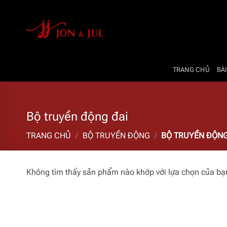
Bỏ
qua
nội
dung
TRANG CHỦ
BÀI
Bộ truyền động đai
TRANG CHỦ
/
BỘ TRUYỀN ĐỘNG
/
BỘ TRUYỀN ĐỘNG
Không tìm thấy sản phẩm nào khớp với lựa chọn của bạ