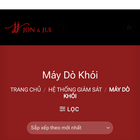
Bỏ
ADD ANYTHING HERE OR JUST REMOVE IT...
qua
nội
dung
Máy Dò Khói
TRANG CHỦ
/
HỆ THỐNG GIÁM SÁT
/
MÁY DÒ
KHÓI
LỌC