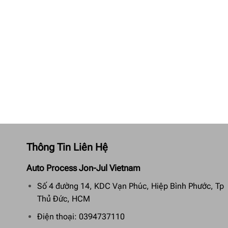
Thông Tin Liên Hệ
Auto Process Jon-Jul Vietnam
Số 4 đường 14, KDC Vạn Phúc, Hiệp Bình Phước, Tp
Thủ Đức, HCM
Điện thoại: 0394737110