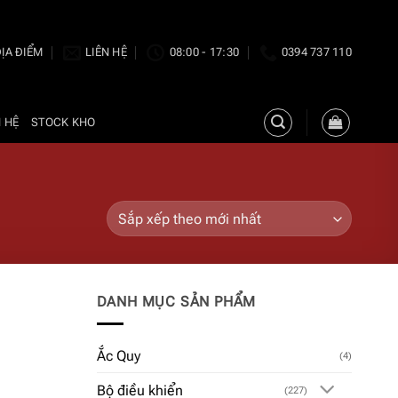
ỊA ĐIỂM
LIÊN HỆ
08:00 - 17:30
0394 737 110
N HỆ
STOCK KHO
DANH MỤC SẢN PHẨM
Ắc Quy
(4)
Bộ điều khiển
(227)