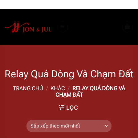
Bỏ
ADD ANYTHING HERE OR JUST REMOVE IT...
qua
nội
dung
Relay Quá Dòng Và Chạm Đất
TRANG CHỦ
/
KHÁC
/
RELAY QUÁ DÒNG VÀ
CHẠM ĐẤT
LỌC