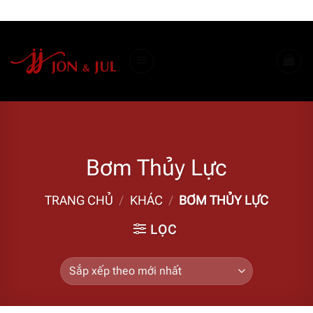
Bỏ
ADD ANYTHING HERE OR JUST REMOVE IT...
qua
nội
dung
Bơm Thủy Lực
TRANG CHỦ
/
KHÁC
/
BƠM THỦY LỰC
LỌC