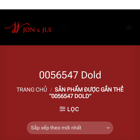
Bỏ
ADD ANYTHING HERE OR JUST REMOVE IT...
qua
nội
dung
0056547 Dold
TRANG CHỦ
/
SẢN PHẨM ĐƯỢC GẮN THẺ
“0056547 DOLD”
LỌC