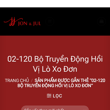
Bỏ
ADD ANYTHING HERE OR JUST REMOVE IT...
qua
nội
dung
02-120 Bộ Truyền Động Hồi
Vị Lò Xo Đơn
TRANG CHỦ
/
SẢN PHẨM ĐƯỢC GẮN THẺ “02-120
BỘ TRUYỀN ĐỘNG HỒI VỊ LÒ XO ĐƠN”
LỌC