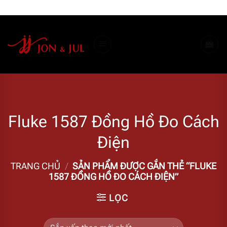
Bỏ
ADD ANYTHING HERE OR JUST REMOVE IT...
qua
nội
dung
Fluke 1587 Đồng Hồ Đo Cách
Điện
TRANG CHỦ
/
SẢN PHẨM ĐƯỢC GẮN THẺ “FLUKE
1587 ĐỒNG HỒ ĐO CÁCH ĐIỆN”
LỌC