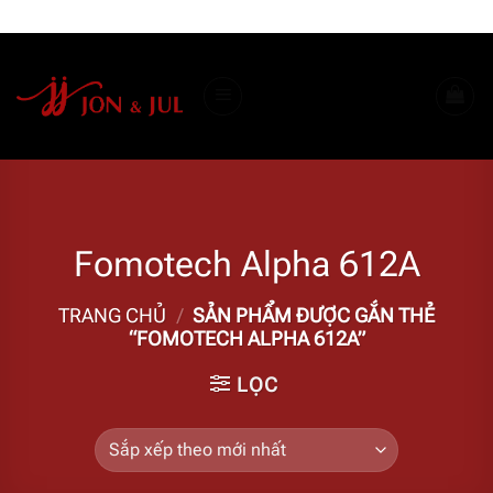
Bỏ
ADD ANYTHING HERE OR JUST REMOVE IT...
qua
nội
dung
Fomotech Alpha 612A
TRANG CHỦ
/
SẢN PHẨM ĐƯỢC GẮN THẺ
“FOMOTECH ALPHA 612A”
LỌC