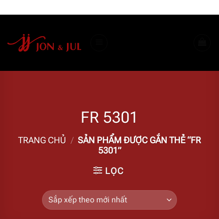
Bỏ
ADD ANYTHING HERE OR JUST REMOVE IT...
qua
nội
dung
FR 5301
TRANG CHỦ
/
SẢN PHẨM ĐƯỢC GẮN THẺ “FR
5301”
LỌC