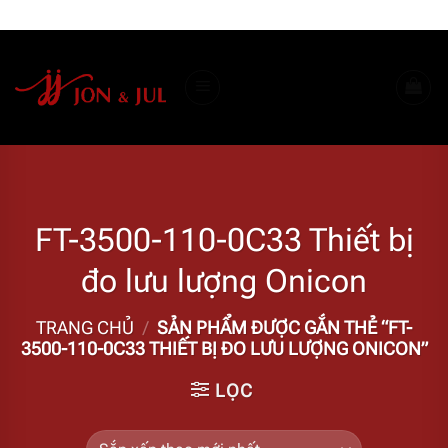
Bỏ
ADD ANYTHING HERE OR JUST REMOVE IT...
qua
nội
dung
FT-3500-110-0C33 Thiết bị
đo lưu lượng Onicon
TRANG CHỦ
/
SẢN PHẨM ĐƯỢC GẮN THẺ “FT-
3500-110-0C33 THIẾT BỊ ĐO LƯU LƯỢNG ONICON”
LỌC