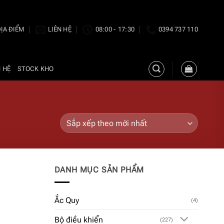
ỊA ĐIỂM
LIÊN HỆ
08:00 - 17:30
0394 737 110
N HỆ
STOCK KHO
DANH MỤC SẢN PHẨM
Ắc Quy
(4)
Bộ điều khiển
(227)