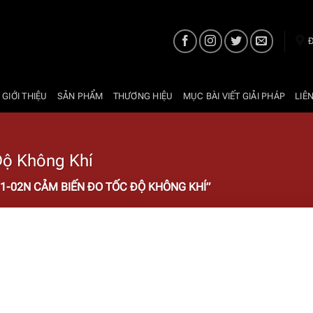
Đ
 GIỚI THIỆU
SẢN PHẨM
THƯƠNG HIỆU
MỤC BÀI VIẾT GIẢI PHÁP
LIÊ
ộ Không Khí
1-02N CẢM BIẾN ĐO TỐC ĐỘ KHÔNG KHÍ”