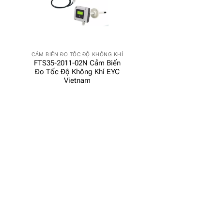
CẢM BIẾN ĐO TỐC ĐỘ KHÔNG KHÍ
FTS35-2011-02N Cảm Biến
Đo Tốc Độ Không Khí EYC
Vietnam