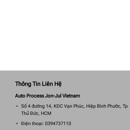
Thông Tin Liên Hệ
Auto Process Jon-Jul Vietnam
Số 4 đường 14, KDC Vạn Phúc, Hiệp Bình Phước, Tp
Thủ Đức, HCM
Điện thoại: 0394737110