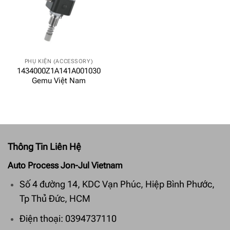
PHỤ KIỆN (ACCESSORY)
1434000Z1A141A001030
Gemu Việt Nam
Thông Tin Liên Hệ
Auto Process Jon-Jul Vietnam
Số 4 đường 14, KDC Vạn Phúc, Hiệp Bình Phước,
Tp Thủ Đức, HCM
Điện thoại: 0394737110