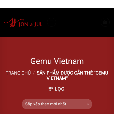
Bỏ
ADD ANYTHING HERE OR JUST REMOVE IT...
qua
nội
dung
Gemu Vietnam
TRANG CHỦ
/
SẢN PHẨM ĐƯỢC GẮN THẺ “GEMU
VIETNAM”
LỌC