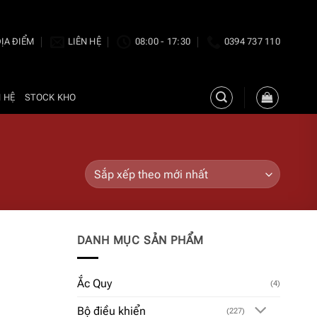
ỊA ĐIỂM
LIÊN HỆ
08:00 - 17:30
0394 737 110
N HỆ
STOCK KHO
DANH MỤC SẢN PHẨM
Ắc Quy
(4)
Bộ điều khiển
(227)