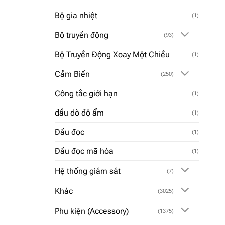
Bộ gia nhiệt
(1)
Bộ truyền động
(93)
Bộ Truyền Động Xoay Một Chiều
(1)
Cảm Biến
(250)
Công tắc giới hạn
(1)
đầu dò độ ẩm
(1)
Đầu đọc
(1)
Đầu đọc mã hóa
(1)
Hệ thống giám sát
(7)
Khác
(3025)
Phụ kiện (Accessory)
(1375)