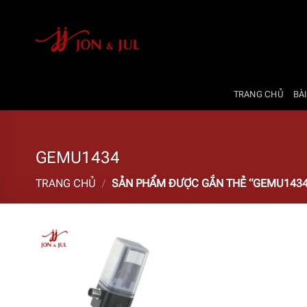
Bỏ
qua
nội
dung
TRANG CHỦ
BÀI
GEMU1434
TRANG CHỦ
/
SẢN PHẨM ĐƯỢC GẮN THẺ “GEMU1434