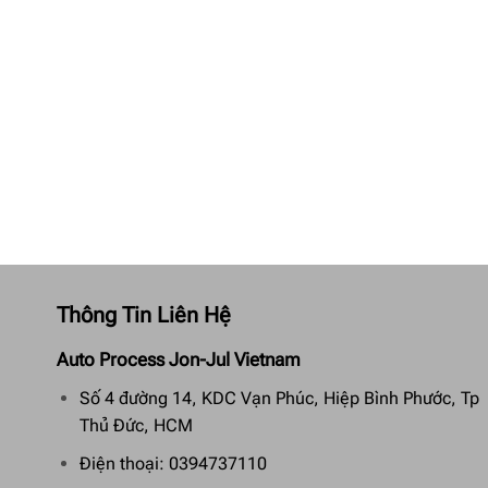
Thông Tin Liên Hệ
Auto Process Jon-Jul Vietnam
Số 4 đường 14, KDC Vạn Phúc, Hiệp Bình Phước, Tp
Thủ Đức, HCM
Điện thoại: 0394737110