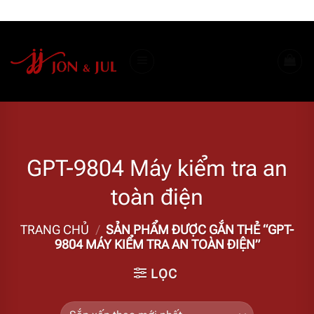
Bỏ
ADD ANYTHING HERE OR JUST REMOVE IT...
qua
nội
dung
GPT-9804 Máy kiểm tra an
toàn điện
TRANG CHỦ
/
SẢN PHẨM ĐƯỢC GẮN THẺ “GPT-
9804 MÁY KIỂM TRA AN TOÀN ĐIỆN”
LỌC