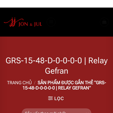
Bỏ
ADD ANYTHING HERE OR JUST REMOVE IT...
qua
nội
dung
GRS-15-48-D-0-0-0-0 | Relay
Gefran
TRANG CHỦ
/
SẢN PHẨM ĐƯỢC GẮN THẺ “GRS-
15-48-D-0-0-0-0 | RELAY GEFRAN”
LỌC