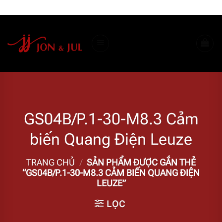
Bỏ
ADD ANYTHING HERE OR JUST REMOVE IT...
qua
nội
dung
GS04B/P.1-30-M8.3 Cảm
biến Quang Điện Leuze
TRANG CHỦ
/
SẢN PHẨM ĐƯỢC GẮN THẺ
“GS04B/P.1-30-M8.3 CẢM BIẾN QUANG ĐIỆN
LEUZE”
LỌC