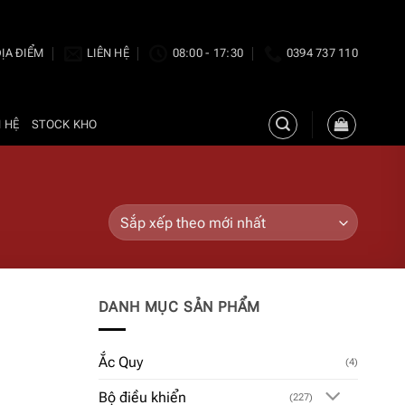
ỊA ĐIỂM
LIÊN HỆ
08:00 - 17:30
0394 737 110
N HỆ
STOCK KHO
DANH MỤC SẢN PHẨM
Ắc Quy
(4)
Bộ điều khiển
(227)