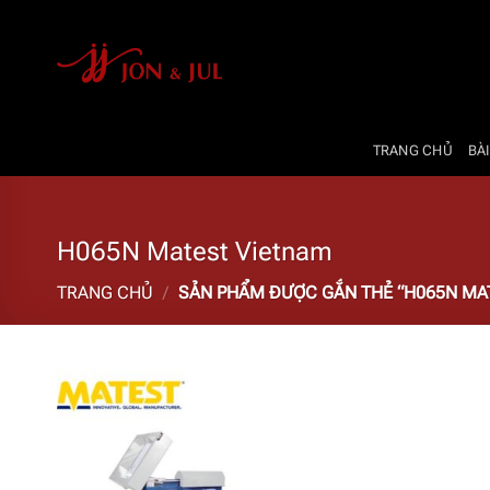
Bỏ
qua
nội
dung
TRANG CHỦ
BÀI
H065N Matest Vietnam
TRANG CHỦ
/
SẢN PHẨM ĐƯỢC GẮN THẺ “H065N MA