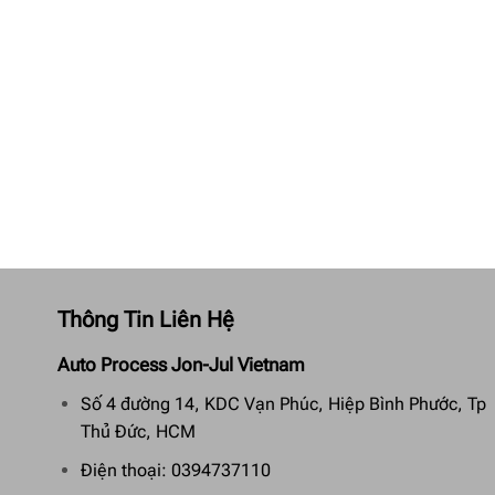
Thông Tin Liên Hệ
Auto Process Jon-Jul Vietnam
Số 4 đường 14, KDC Vạn Phúc, Hiệp Bình Phước, Tp
Thủ Đức, HCM
Điện thoại: 0394737110