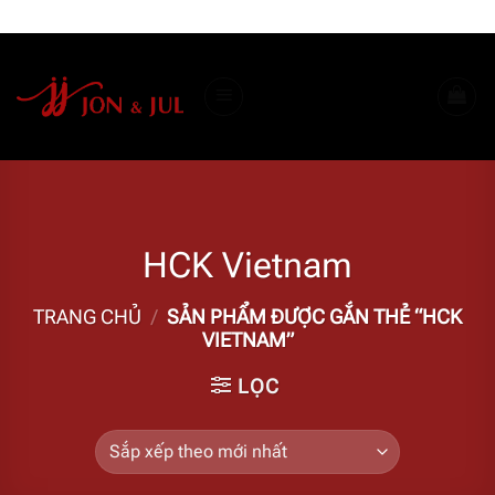
Bỏ
ADD ANYTHING HERE OR JUST REMOVE IT...
qua
nội
dung
HCK Vietnam
TRANG CHỦ
/
SẢN PHẨM ĐƯỢC GẮN THẺ “HCK
VIETNAM”
LỌC